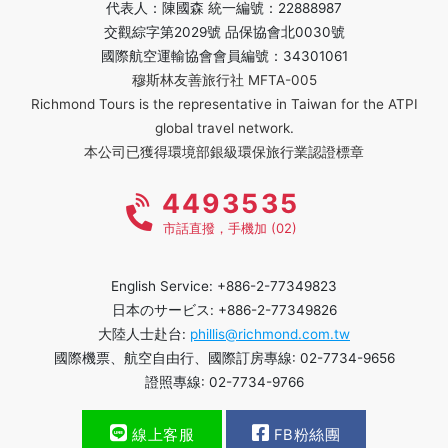
代表人：陳國森 統一編號：22888987
交觀綜字第2029號 品保協會北0030號
國際航空運輸協會會員編號：34301061
穆斯林友善旅行社 MFTA-005
Richmond Tours is the representative in Taiwan for the ATPI
global travel network.
本公司已獲得環境部銀級環保旅行業認證標章
4493535
市話直撥，手機加 (02)
English Service: +886-2-77349823
日本のサービス: +886-2-77349826
大陸人士赴台:
phillis@richmond.com.tw
國際機票、航空自由行、國際訂房專線: 02-7734-9656
證照專線: 02-7734-9766
線上客服
FB粉絲團