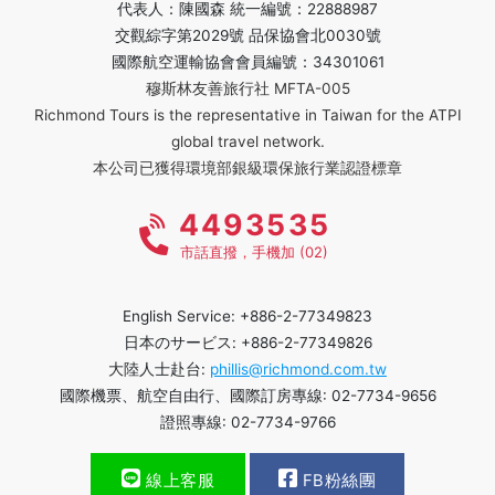
代表人：陳國森 統一編號：22888987
交觀綜字第2029號 品保協會北0030號
國際航空運輸協會會員編號：34301061
穆斯林友善旅行社 MFTA-005
Richmond Tours is the representative in Taiwan for the ATPI
global travel network.
本公司已獲得環境部銀級環保旅行業認證標章
4493535
市話直撥，手機加 (02)
English Service: +886-2-77349823
日本のサービス: +886-2-77349826
大陸人士赴台:
phillis@richmond.com.tw
國際機票、航空自由行、國際訂房專線: 02-7734-9656
證照專線: 02-7734-9766
線上客服
FB粉絲團