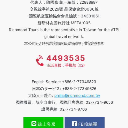
代表人：陳國森 統一編號：22888987
交觀綜字第2029號 品保協會北0030號
國際航空運輸協會會員編號：34301061
穆斯林友善旅行社 MFTA-005
Richmond Tours is the representative in Taiwan for the ATPI
global travel network.
本公司已獲得環境部銀級環保旅行業認證標章
4493535
市話直撥，手機加 (02)
English Service: +886-2-77349823
日本のサービス: +886-2-77349826
大陸人士赴台:
phillis@richmond.com.tw
國際機票、航空自由行、國際訂房專線: 02-7734-9656
證照專線: 02-7734-9766
線上客服
FB粉絲團