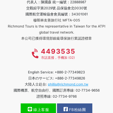
代表人：陳國森 統一編號：22888987
交觀綜字第2029號 品保協會北0030號
國際航空運輸協會會員編號：34301061
穆斯林友善旅行社 MFTA-005
Richmond Tours is the representative in Taiwan for the ATPI
global travel network.
本公司已獲得環境部銀級環保旅行業認證標章
4493535
市話直撥，手機加 (02)
English Service: +886-2-77349823
日本のサービス: +886-2-77349826
大陸人士赴台:
phillis@richmond.com.tw
國際機票、航空自由行、國際訂房專線: 02-7734-9656
證照專線: 02-7734-9766
線上客服
FB粉絲團