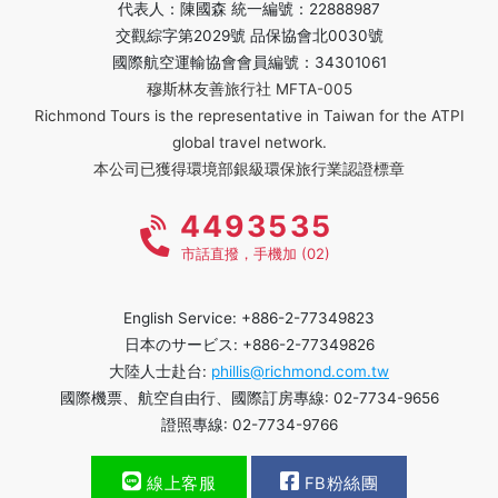
代表人：陳國森 統一編號：22888987
交觀綜字第2029號 品保協會北0030號
國際航空運輸協會會員編號：34301061
穆斯林友善旅行社 MFTA-005
Richmond Tours is the representative in Taiwan for the ATPI
global travel network.
本公司已獲得環境部銀級環保旅行業認證標章
4493535
市話直撥，手機加 (02)
English Service: +886-2-77349823
日本のサービス: +886-2-77349826
大陸人士赴台:
phillis@richmond.com.tw
國際機票、航空自由行、國際訂房專線: 02-7734-9656
證照專線: 02-7734-9766
線上客服
FB粉絲團