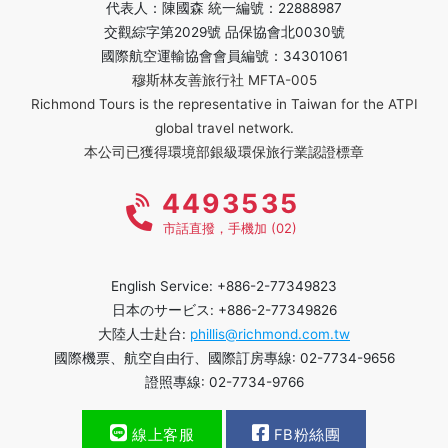
代表人：陳國森 統一編號：22888987
交觀綜字第2029號 品保協會北0030號
國際航空運輸協會會員編號：34301061
穆斯林友善旅行社 MFTA-005
Richmond Tours is the representative in Taiwan for the ATPI
global travel network.
本公司已獲得環境部銀級環保旅行業認證標章
4493535
市話直撥，手機加 (02)
English Service: +886-2-77349823
日本のサービス: +886-2-77349826
大陸人士赴台:
phillis@richmond.com.tw
國際機票、航空自由行、國際訂房專線: 02-7734-9656
證照專線: 02-7734-9766
線上客服
FB粉絲團