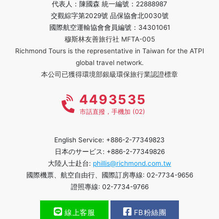
代表人：陳國森 統一編號：22888987
交觀綜字第2029號 品保協會北0030號
國際航空運輸協會會員編號：34301061
穆斯林友善旅行社 MFTA-005
Richmond Tours is the representative in Taiwan for the ATPI
global travel network.
本公司已獲得環境部銀級環保旅行業認證標章
4493535
市話直撥，手機加 (02)
English Service: +886-2-77349823
日本のサービス: +886-2-77349826
大陸人士赴台:
phillis@richmond.com.tw
國際機票、航空自由行、國際訂房專線: 02-7734-9656
證照專線: 02-7734-9766
線上客服
FB粉絲團