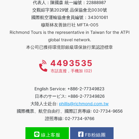
代表人：陳國森 統一編號：22888987
交觀綜字第2029號 品保協會北0030號
國際航空運輸協會會員編號：34301061
穆斯林友善旅行社 MFTA-005
Richmond Tours is the representative in Taiwan for the ATPI
global travel network.
本公司已獲得環境部銀級環保旅行業認證標章
4493535
市話直撥，手機加 (02)
English Service: +886-2-77349823
日本のサービス: +886-2-77349826
大陸人士赴台:
phillis@richmond.com.tw
國際機票、航空自由行、國際訂房專線: 02-7734-9656
證照專線: 02-7734-9766
線上客服
FB粉絲團