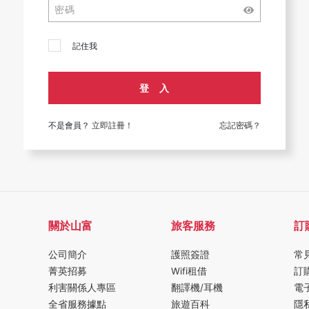
記住我
登 入
不是會員？
立即註冊！
忘記密碼？
關於山富
旅客服務
訂
公司簡介
護照簽證
常
菁英招募
Wifi租借
訂
利害關係人專區
翻譯機/耳機
電
全省服務據點
旅遊百科
隱