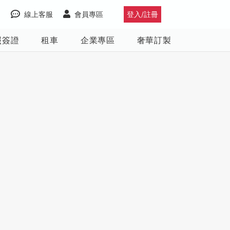
線上客服
會員專區
登入/註冊
照簽證
租車
企業專區
奢華訂製