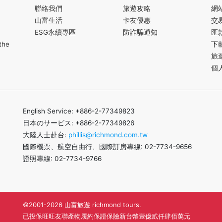
聯絡我們
旅遊攻略
網
山富生活
卡友優惠
交
ESG永續專區
防詐騙通知
匯
the
下
旅
個
English Service: +886-2-77349823
日本のサービス: +886-2-77349826
大陸人士赴台:
phillis@richmond.com.tw
國際機票、航空自由行、國際訂房專線: 02-7734-9656
證照專線: 02-7734-9766
©2001-2026 山富旅遊 richmond tours.
已投保旺旺友聯產物履約保證保險新台幣壹億貳仟肆佰萬元