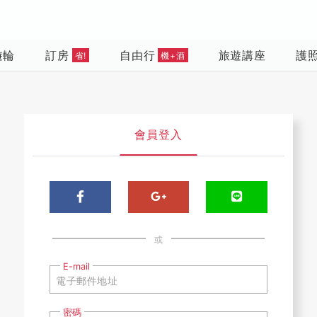
遊輪
訂房
自由行
旅遊講座
護
省!
機+酒
會員登入
或
E-mail
密碼