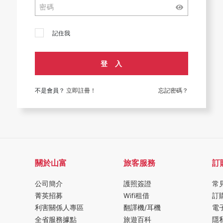
記住我
登 入
不是會員？
立即註冊！
忘記密碼？
關於山富
旅客服務
訂
公司簡介
護照簽證
常
菁英招募
Wifi租借
訂
利害關係人專區
翻譯機/耳機
電
全省服務據點
旅遊百科
隱