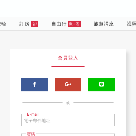
遊輪
訂房
自由行
旅遊講座
護
省!
機+酒
會員登入
或
E-mail
密碼