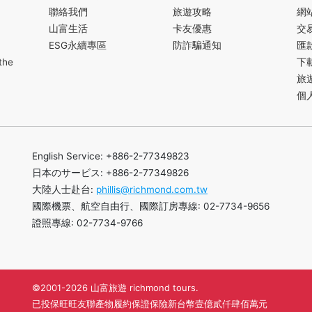
聯絡我們
旅遊攻略
網
山富生活
卡友優惠
交
ESG永續專區
防詐騙通知
匯
the
下
旅
個
English Service: +886-2-77349823
日本のサービス: +886-2-77349826
大陸人士赴台:
phillis@richmond.com.tw
國際機票、航空自由行、國際訂房專線: 02-7734-9656
證照專線: 02-7734-9766
©2001-2026 山富旅遊 richmond tours.
已投保旺旺友聯產物履約保證保險新台幣壹億貳仟肆佰萬元