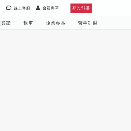
線上客服
會員專區
登入/註冊
照簽證
租車
企業專區
奢華訂製