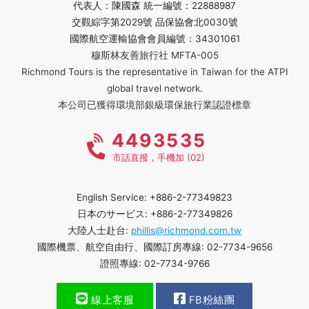
代表人：陳國森 統一編號：22888987
交觀綜字第2029號 品保協會北0030號
國際航空運輸協會會員編號：34301061
穆斯林友善旅行社 MFTA-005
Richmond Tours is the representative in Taiwan for the ATPI
global travel network.
本公司已獲得環境部銀級環保旅行業認證標章
4493535
市話直撥，手機加 (02)
English Service: +886-2-77349823
日本のサービス: +886-2-77349826
大陸人士赴台:
phillis@richmond.com.tw
國際機票、航空自由行、國際訂房專線: 02-7734-9656
證照專線: 02-7734-9766
線上客服
FB粉絲團