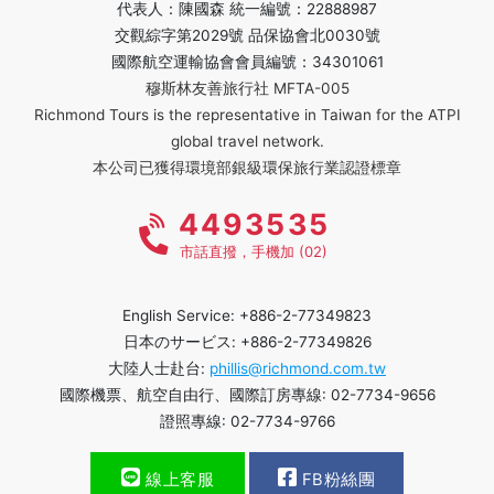
代表人：陳國森 統一編號：22888987
交觀綜字第2029號 品保協會北0030號
國際航空運輸協會會員編號：34301061
穆斯林友善旅行社 MFTA-005
Richmond Tours is the representative in Taiwan for the ATPI
global travel network.
本公司已獲得環境部銀級環保旅行業認證標章
4493535
市話直撥，手機加 (02)
English Service: +886-2-77349823
日本のサービス: +886-2-77349826
大陸人士赴台:
phillis@richmond.com.tw
國際機票、航空自由行、國際訂房專線: 02-7734-9656
證照專線: 02-7734-9766
線上客服
FB粉絲團