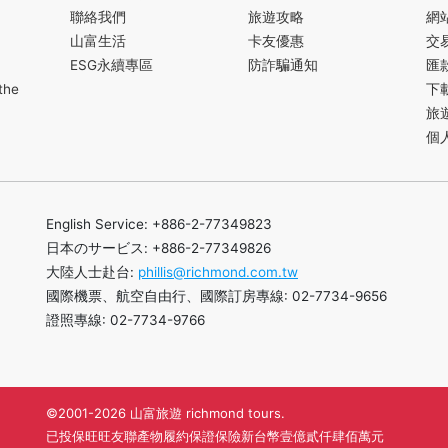
聯絡我們
旅遊攻略
網
山富生活
卡友優惠
交
ESG永續專區
防詐騙通知
匯
the
下
旅
個
English Service: +886-2-77349823
日本のサービス: +886-2-77349826
大陸人士赴台:
phillis@richmond.com.tw
國際機票、航空自由行、國際訂房專線: 02-7734-9656
證照專線: 02-7734-9766
©2001-2026 山富旅遊 richmond tours.
已投保旺旺友聯產物履約保證保險新台幣壹億貳仟肆佰萬元