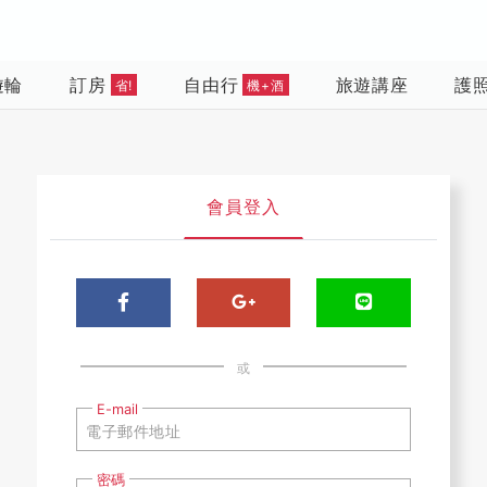
遊輪
訂房
自由行
旅遊講座
護
省!
機+酒
會員登入
或
E-mail
密碼