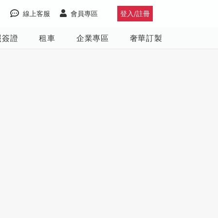
線上客服
會員專區
登入/註冊
照簽證
租車
企業專區
奢華訂製