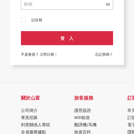
記住我
登 入
不是會員？
立即註冊！
忘記密碼？
關於山富
旅客服務
訂
公司簡介
護照簽證
常
菁英招募
Wifi租借
訂
利害關係人專區
翻譯機/耳機
電
全省服務據點
旅遊百科
隱