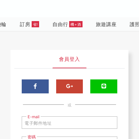
遊輪
訂房
自由行
旅遊講座
護
省!
機+酒
會員登入
或
E-mail
密碼