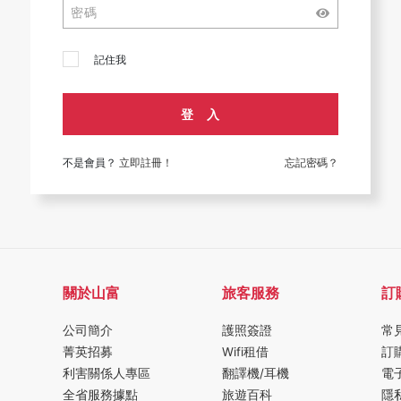
記住我
登 入
不是會員？
立即註冊！
忘記密碼？
關於山富
旅客服務
訂
公司簡介
護照簽證
常
菁英招募
Wifi租借
訂
利害關係人專區
翻譯機/耳機
電
全省服務據點
旅遊百科
隱