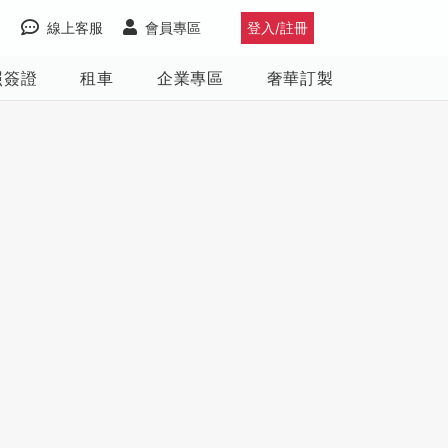
線上客服
會員專區
登入/註冊
照簽證
租車
企業專區
奢華訂製