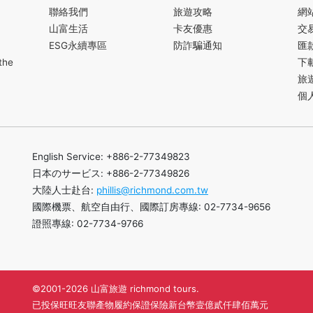
聯絡我們
旅遊攻略
網
山富生活
卡友優惠
交
ESG永續專區
防詐騙通知
匯
the
下
旅
個
English Service: +886-2-77349823
日本のサービス: +886-2-77349826
大陸人士赴台:
phillis@richmond.com.tw
國際機票、航空自由行、國際訂房專線: 02-7734-9656
證照專線: 02-7734-9766
©2001-2026 山富旅遊 richmond tours.
已投保旺旺友聯產物履約保證保險新台幣壹億貳仟肆佰萬元