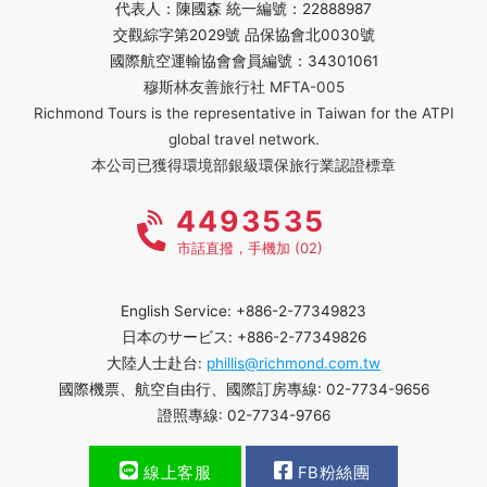
代表人：陳國森 統一編號：22888987
交觀綜字第2029號 品保協會北0030號
國際航空運輸協會會員編號：34301061
穆斯林友善旅行社 MFTA-005
Richmond Tours is the representative in Taiwan for the ATPI
global travel network.
本公司已獲得環境部銀級環保旅行業認證標章
4493535
市話直撥，手機加 (02)
English Service: +886-2-77349823
日本のサービス: +886-2-77349826
大陸人士赴台:
phillis@richmond.com.tw
國際機票、航空自由行、國際訂房專線: 02-7734-9656
證照專線: 02-7734-9766
線上客服
FB粉絲團