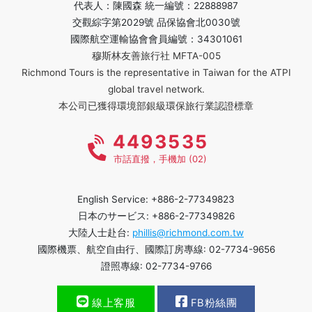
代表人：陳國森 統一編號：22888987
交觀綜字第2029號 品保協會北0030號
國際航空運輸協會會員編號：34301061
穆斯林友善旅行社 MFTA-005
Richmond Tours is the representative in Taiwan for the ATPI
global travel network.
本公司已獲得環境部銀級環保旅行業認證標章
4493535
市話直撥，手機加 (02)
English Service: +886-2-77349823
日本のサービス: +886-2-77349826
大陸人士赴台:
phillis@richmond.com.tw
國際機票、航空自由行、國際訂房專線: 02-7734-9656
證照專線: 02-7734-9766
線上客服
FB粉絲團