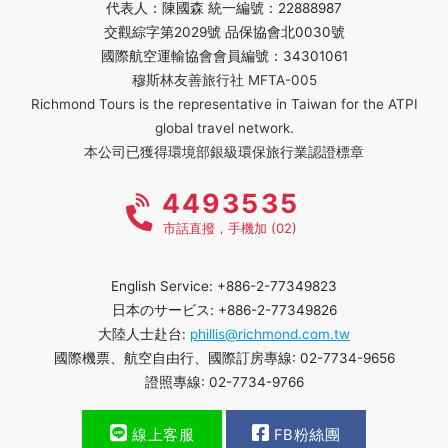
代表人：陳國森 統一編號：22888987
交觀綜字第2029號 品保協會北0030號
國際航空運輸協會會員編號：34301061
穆斯林友善旅行社 MFTA-005
Richmond Tours is the representative in Taiwan for the ATPI
global travel network.
本公司已獲得環境部銀級環保旅行業認證標章
4493535
市話直撥，手機加 (02)
English Service: +886-2-77349823
日本のサービス: +886-2-77349826
大陸人士赴台:
phillis@richmond.com.tw
國際機票、航空自由行、國際訂房專線: 02-7734-9656
證照專線: 02-7734-9766
線上客服
FB粉絲團