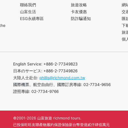
聯絡我們
旅遊攻略
網
山富生活
卡友優惠
交
ESG永續專區
防詐騙通知
匯
the
下
旅
個
English Service: +886-2-77349823
日本のサービス: +886-2-77349826
大陸人士赴台:
phillis@richmond.com.tw
國際機票、航空自由行、國際訂房專線: 02-7734-9656
證照專線: 02-7734-9766
©2001-2026 山富旅遊 richmond tours.
已投保旺旺友聯產物履約保證保險新台幣壹億貳仟肆佰萬元