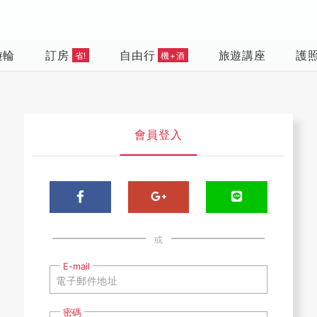
遊輪
訂房
自由行
旅遊講座
護
省!
機+酒
會員登入
或
E-mail
密碼