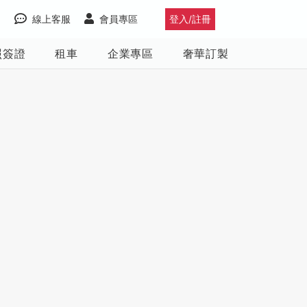
線上客服
會員專區
登入/註冊
照簽證
租車
企業專區
奢華訂製