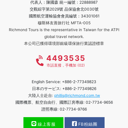
代表人：陳國森 統一編號：22888987
交觀綜字第2029號 品保協會北0030號
國際航空運輸協會會員編號：34301061
穆斯林友善旅行社 MFTA-005
Richmond Tours is the representative in Taiwan for the ATPI
global travel network.
本公司已獲得環境部銀級環保旅行業認證標章
4493535
市話直撥，手機加 (02)
English Service: +886-2-77349823
日本のサービス: +886-2-77349826
大陸人士赴台:
phillis@richmond.com.tw
國際機票、航空自由行、國際訂房專線: 02-7734-9656
證照專線: 02-7734-9766
線上客服
FB粉絲團