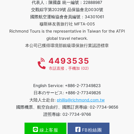
代表人：陳國森 統一編號：22888987
交觀綜字第2029號 品保協會北0030號
國際航空運輸協會會員編號：34301061
穆斯林友善旅行社 MFTA-005
Richmond Tours is the representative in Taiwan for the ATPI
global travel network.
本公司已獲得環境部銀級環保旅行業認證標章
4493535
市話直撥，手機加 (02)
English Service: +886-2-77349823
日本のサービス: +886-2-77349826
大陸人士赴台:
phillis@richmond.com.tw
國際機票、航空自由行、國際訂房專線: 02-7734-9656
證照專線: 02-7734-9766
線上客服
FB粉絲團