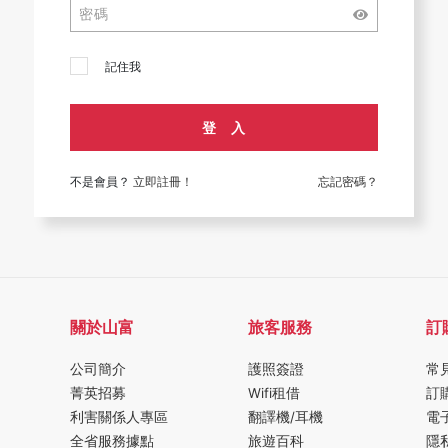
記住我
登 入
不是會員？
立即註冊！
忘記密碼？
關於山富
旅客服務
訂
公司簡介
護照簽證
常
菁英招募
Wifi租借
訂
利害關係人專區
翻譯機/耳機
電
全省服務據點
旅遊百科
隱