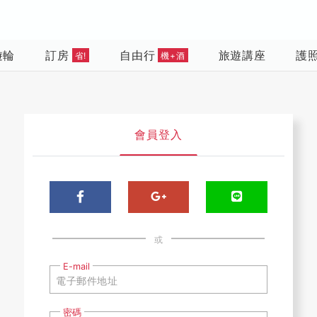
遊輪
訂房
自由行
旅遊講座
護
省!
機+酒
會員登入
或
E-mail
密碼