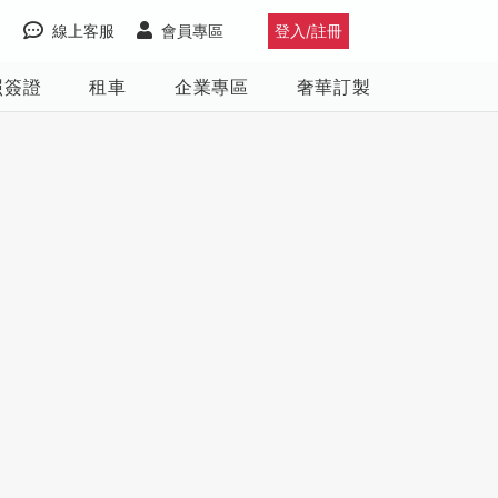
線上客服
會員專區
登入/註冊
照簽證
租車
企業專區
奢華訂製