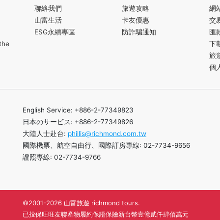
聯絡我們
旅遊攻略
網
山富生活
卡友優惠
交
ESG永續專區
防詐騙通知
匯
the
下
旅
個
English Service: +886-2-77349823
日本のサービス: +886-2-77349826
大陸人士赴台:
phillis@richmond.com.tw
國際機票、航空自由行、國際訂房專線: 02-7734-9656
證照專線: 02-7734-9766
©2001-2026 山富旅遊 richmond tours.
已投保旺旺友聯產物履約保證保險新台幣壹億貳仟肆佰萬元