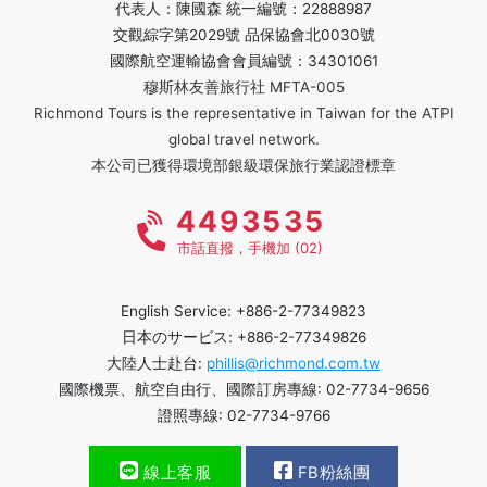
代表人：陳國森 統一編號：22888987
交觀綜字第2029號 品保協會北0030號
國際航空運輸協會會員編號：34301061
穆斯林友善旅行社 MFTA-005
Richmond Tours is the representative in Taiwan for the ATPI
global travel network.
本公司已獲得環境部銀級環保旅行業認證標章
4493535
市話直撥，手機加 (02)
English Service: +886-2-77349823
日本のサービス: +886-2-77349826
大陸人士赴台:
phillis@richmond.com.tw
國際機票、航空自由行、國際訂房專線: 02-7734-9656
證照專線: 02-7734-9766
線上客服
FB粉絲團