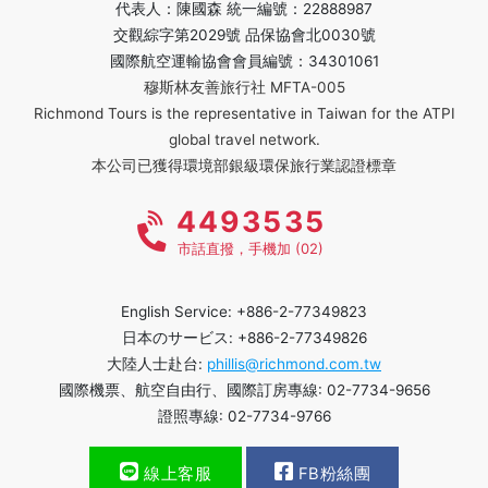
代表人：陳國森 統一編號：22888987
交觀綜字第2029號 品保協會北0030號
國際航空運輸協會會員編號：34301061
穆斯林友善旅行社 MFTA-005
Richmond Tours is the representative in Taiwan for the ATPI
global travel network.
本公司已獲得環境部銀級環保旅行業認證標章
4493535
市話直撥，手機加 (02)
English Service: +886-2-77349823
日本のサービス: +886-2-77349826
大陸人士赴台:
phillis@richmond.com.tw
國際機票、航空自由行、國際訂房專線: 02-7734-9656
證照專線: 02-7734-9766
線上客服
FB粉絲團