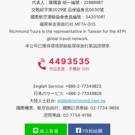
代表人：陳國森 統一編號：22888987
交觀綜字第2029號 品保協會北0030號
國際航空運輸協會會員編號：34301061
穆斯林友善旅行社 MFTA-005
Richmond Tours is the representative in Taiwan for the ATPI
global travel network.
本公司已獲得環境部銀級環保旅行業認證標章
4493535
市話直撥，手機加 (02)
English Service: +886-2-77349823
日本のサービス: +886-2-77349826
大陸人士赴台:
phillis@richmond.com.tw
國際機票、航空自由行、國際訂房專線: 02-7734-9656
證照專線: 02-7734-9766
線上客服
FB粉絲團