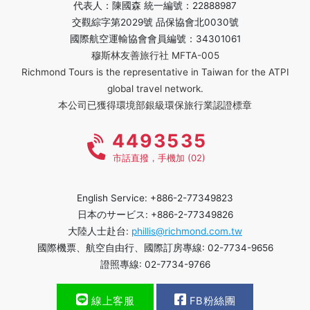
代表人：陳國森 統一編號：22888987
交觀綜字第2029號 品保協會北0030號
國際航空運輸協會會員編號：34301061
穆斯林友善旅行社 MFTA-005
Richmond Tours is the representative in Taiwan for the ATPI
global travel network.
本公司已獲得環境部銀級環保旅行業認證標章
4493535
市話直撥，手機加 (02)
English Service: +886-2-77349823
日本のサービス: +886-2-77349826
大陸人士赴台:
phillis@richmond.com.tw
國際機票、航空自由行、國際訂房專線: 02-7734-9656
證照專線: 02-7734-9766
線上客服
FB粉絲團