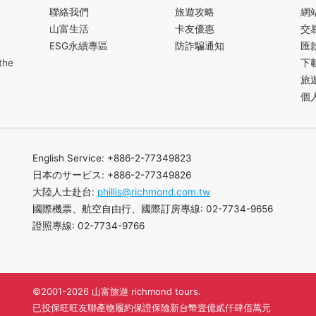
聯絡我們
旅遊攻略
網
山富生活
卡友優惠
交
ESG永續專區
防詐騙通知
匯
the
下
旅
個
English Service: +886-2-77349823
日本のサービス: +886-2-77349826
大陸人士赴台:
phillis@richmond.com.tw
國際機票、航空自由行、國際訂房專線: 02-7734-9656
證照專線: 02-7734-9766
©2001-2026 山富旅遊 richmond tours.
已投保旺旺友聯產物履約保證保險新台幣壹億貳仟肆佰萬元