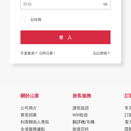
記住我
登 入
不是會員？
立即註冊！
忘記密碼？
關於山富
旅客服務
訂
公司簡介
護照簽證
常
菁英招募
Wifi租借
訂
利害關係人專區
翻譯機/耳機
電
全省服務據點
旅遊百科
隱