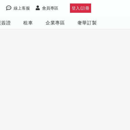
線上客服
會員專區
登入/註冊
照簽證
租車
企業專區
奢華訂製