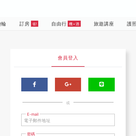
遊輪
訂房
自由行
旅遊講座
護
省!
機+酒
會員登入
或
E-mail
密碼