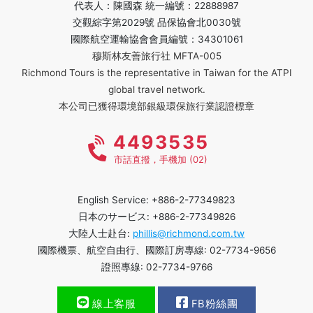
代表人：陳國森 統一編號：22888987
交觀綜字第2029號 品保協會北0030號
國際航空運輸協會會員編號：34301061
穆斯林友善旅行社 MFTA-005
Richmond Tours is the representative in Taiwan for the ATPI
global travel network.
本公司已獲得環境部銀級環保旅行業認證標章
4493535
市話直撥，手機加 (02)
English Service: +886-2-77349823
日本のサービス: +886-2-77349826
大陸人士赴台:
phillis@richmond.com.tw
國際機票、航空自由行、國際訂房專線: 02-7734-9656
證照專線: 02-7734-9766
線上客服
FB粉絲團