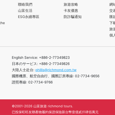
聯絡我們
旅遊攻略
網
山富生活
卡友優惠
交
ESG永續專區
防詐騙通知
匯
the
下
旅
個
English Service: +886-2-77349823
日本のサービス: +886-2-77349826
大陸人士赴台:
phillis@richmond.com.tw
國際機票、航空自由行、國際訂房專線: 02-7734-9656
證照專線: 02-7734-9766
©2001-2026 山富旅遊 richmond tours.
已投保旺旺友聯產物履約保證保險新台幣壹億貳仟肆佰萬元