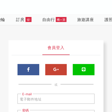
遊輪
訂房
自由行
旅遊講座
護
省!
機+酒
會員登入
或
E-mail
密碼