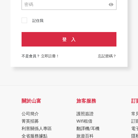
記住我
登 入
不是會員？
立即註冊！
忘記密碼？
關於山富
旅客服務
訂
公司簡介
護照簽證
常
菁英招募
Wifi租借
訂
利害關係人專區
翻譯機/耳機
電
全省服務據點
旅遊百科
隱