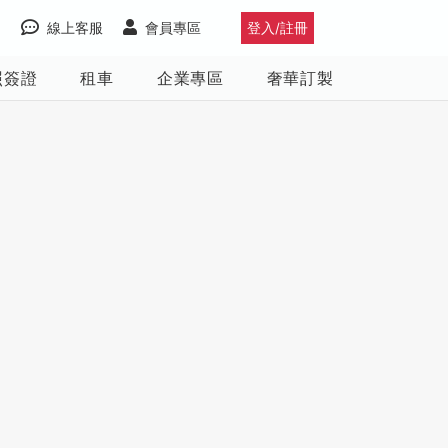
線上客服
會員專區
登入/註冊
照簽證
租車
企業專區
奢華訂製