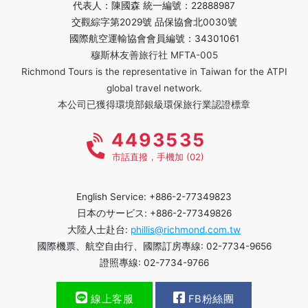
代表人：陳國森 統一編號：22888987
交觀綜字第2029號 品保協會北0030號
國際航空運輸協會會員編號：34301061
穆斯林友善旅行社 MFTA-005
Richmond Tours is the representative in Taiwan for the ATPI
global travel network.
本公司已獲得環境部銀級環保旅行業認證標章
4493535
市話直撥，手機加 (02)
English Service: +886-2-77349823
日本のサービス: +886-2-77349826
大陸人士赴台:
phillis@richmond.com.tw
國際機票、航空自由行、國際訂房專線: 02-7734-9656
證照專線: 02-7734-9766
線上客服
FB粉絲團