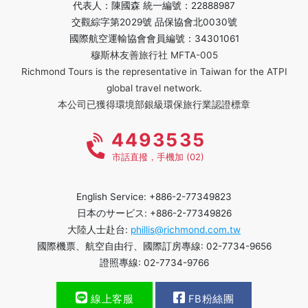
代表人：陳國森 統一編號：22888987
交觀綜字第2029號 品保協會北0030號
國際航空運輸協會會員編號：34301061
穆斯林友善旅行社 MFTA-005
Richmond Tours is the representative in Taiwan for the ATPI
global travel network.
本公司已獲得環境部銀級環保旅行業認證標章
4493535
市話直撥，手機加 (02)
English Service: +886-2-77349823
日本のサービス: +886-2-77349826
大陸人士赴台:
phillis@richmond.com.tw
國際機票、航空自由行、國際訂房專線: 02-7734-9656
證照專線: 02-7734-9766
線上客服
FB粉絲團