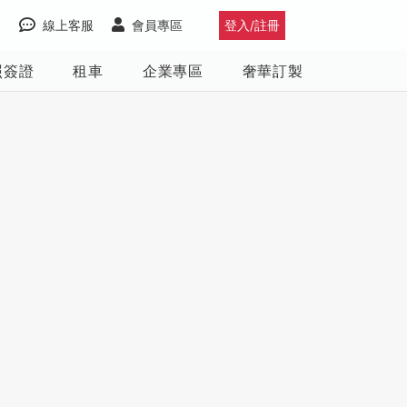
線上客服
會員專區
登入/註冊
照簽證
租車
企業專區
奢華訂製