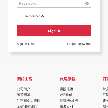
Remember Me
Sign In
Sign Up Now!
Forgot Password?
關於山富
旅客服務
訂
公司簡介
護照簽證
常
菁英招募
Wifi租借
訂
利害關係人專區
翻譯機/耳機
電
全省服務據點
旅遊百科
隱