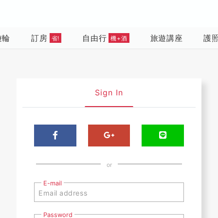
遊輪
訂房
自由行
旅遊講座
護
省!
機+酒
Sign In
or
E-mail
Password