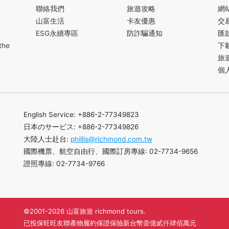
聯絡我們
旅遊攻略
網
山富生活
卡友優惠
交
ESG永續專區
防詐騙通知
匯
the
下
旅
個
English Service: +886-2-77349823
日本のサービス: +886-2-77349826
大陸人士赴台:
phillis@richmond.com.tw
國際機票、航空自由行、國際訂房專線: 02-7734-9656
證照專線: 02-7734-9766
©2001-2026 山富旅遊 richmond tours.
已投保旺旺友聯產物履約保證保險新台幣壹億貳仟肆佰萬元