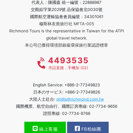
代表人：陳國森 統一編號：22888987
交觀綜字第2029號 品保協會北0030號
國際航空運輸協會會員編號：34301061
穆斯林友善旅行社 MFTA-005
Richmond Tours is the representative in Taiwan for the ATPI
global travel network.
本公司已獲得環境部銀級環保旅行業認證標章
4493535
市話直撥，手機加 (02)
English Service: +886-2-77349823
日本のサービス: +886-2-77349826
大陸人士赴台:
phillis@richmond.com.tw
國際機票、航空自由行、國際訂房專線: 02-7734-9656
證照專線: 02-7734-9766
線上客服
FB粉絲團