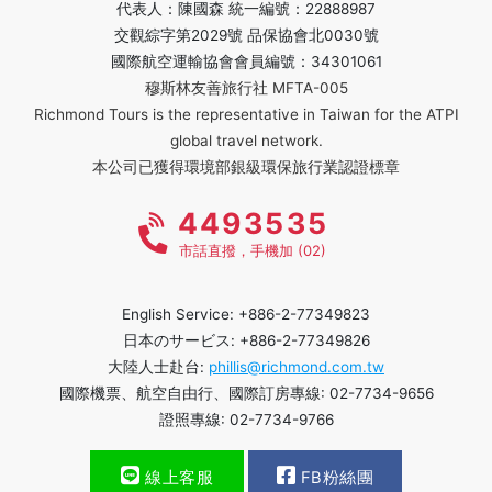
代表人：陳國森 統一編號：22888987
交觀綜字第2029號 品保協會北0030號
國際航空運輸協會會員編號：34301061
穆斯林友善旅行社 MFTA-005
Richmond Tours is the representative in Taiwan for the ATPI
global travel network.
本公司已獲得環境部銀級環保旅行業認證標章
4493535
市話直撥，手機加 (02)
English Service: +886-2-77349823
日本のサービス: +886-2-77349826
大陸人士赴台:
phillis@richmond.com.tw
國際機票、航空自由行、國際訂房專線: 02-7734-9656
證照專線: 02-7734-9766
線上客服
FB粉絲團