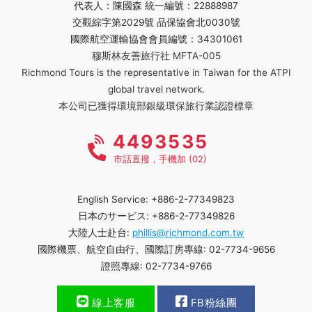
代表人：陳國森 統一編號：22888987
交觀綜字第2029號 品保協會北0030號
國際航空運輸協會會員編號：34301061
穆斯林友善旅行社 MFTA-005
Richmond Tours is the representative in Taiwan for the ATPI
global travel network.
本公司已獲得環境部銀級環保旅行業認證標章
4493535
市話直撥，手機加 (02)
English Service: +886-2-77349823
日本のサービス: +886-2-77349826
大陸人士赴台:
phillis@richmond.com.tw
國際機票、航空自由行、國際訂房專線: 02-7734-9656
證照專線: 02-7734-9766
線上客服
FB粉絲團