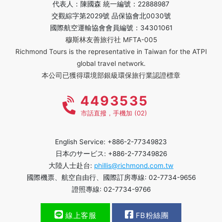
代表人：陳國森 統一編號：22888987
交觀綜字第2029號 品保協會北0030號
國際航空運輸協會會員編號：34301061
穆斯林友善旅行社 MFTA-005
Richmond Tours is the representative in Taiwan for the ATPI
global travel network.
本公司已獲得環境部銀級環保旅行業認證標章
4493535
市話直撥，手機加 (02)
English Service: +886-2-77349823
日本のサービス: +886-2-77349826
大陸人士赴台:
phillis@richmond.com.tw
國際機票、航空自由行、國際訂房專線: 02-7734-9656
證照專線: 02-7734-9766
線上客服
FB粉絲團