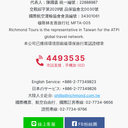
代表人：陳國森 統一編號：22888987
交觀綜字第2029號 品保協會北0030號
國際航空運輸協會會員編號：34301061
穆斯林友善旅行社 MFTA-005
Richmond Tours is the representative in Taiwan for the ATPI
global travel network.
本公司已獲得環境部銀級環保旅行業認證標章
4493535
市話直撥，手機加 (02)
English Service: +886-2-77349823
日本のサービス: +886-2-77349826
大陸人士赴台:
phillis@richmond.com.tw
國際機票、航空自由行、國際訂房專線: 02-7734-9656
證照專線: 02-7734-9766
線上客服
FB粉絲團