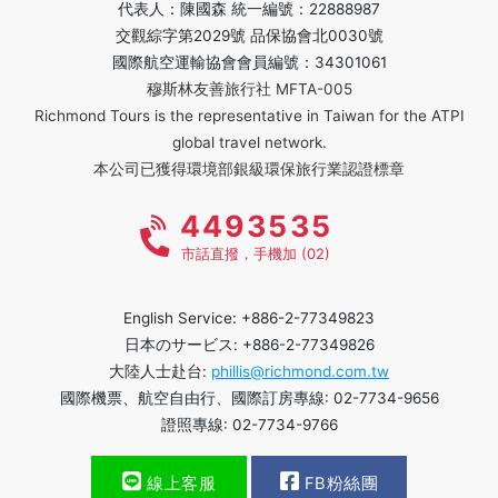
代表人：陳國森 統一編號：22888987
交觀綜字第2029號 品保協會北0030號
國際航空運輸協會會員編號：34301061
穆斯林友善旅行社 MFTA-005
Richmond Tours is the representative in Taiwan for the ATPI
global travel network.
本公司已獲得環境部銀級環保旅行業認證標章
4493535
市話直撥，手機加 (02)
English Service: +886-2-77349823
日本のサービス: +886-2-77349826
大陸人士赴台:
phillis@richmond.com.tw
國際機票、航空自由行、國際訂房專線: 02-7734-9656
證照專線: 02-7734-9766
線上客服
FB粉絲團