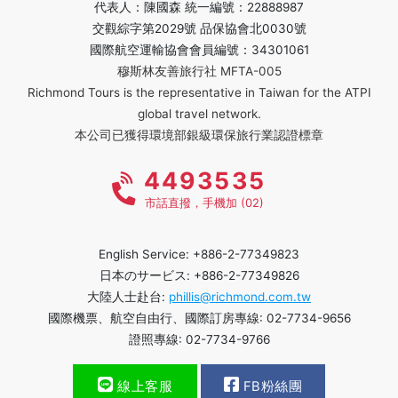
代表人：陳國森 統一編號：22888987
交觀綜字第2029號 品保協會北0030號
國際航空運輸協會會員編號：34301061
穆斯林友善旅行社 MFTA-005
Richmond Tours is the representative in Taiwan for the ATPI
global travel network.
本公司已獲得環境部銀級環保旅行業認證標章
4493535
市話直撥，手機加 (02)
English Service: +886-2-77349823
日本のサービス: +886-2-77349826
大陸人士赴台:
phillis@richmond.com.tw
國際機票、航空自由行、國際訂房專線: 02-7734-9656
證照專線: 02-7734-9766
線上客服
FB粉絲團