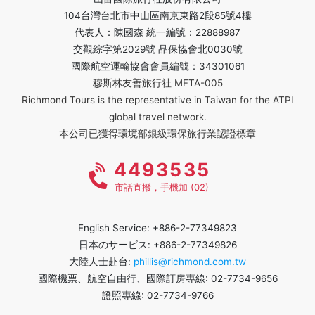
104台灣台北市中山區南京東路2段85號4樓
代表人：陳國森 統一編號：22888987
交觀綜字第2029號 品保協會北0030號
國際航空運輸協會會員編號：34301061
穆斯林友善旅行社 MFTA-005
Richmond Tours is the representative in Taiwan for the ATPI
global travel network.
本公司已獲得環境部銀級環保旅行業認證標章
4493535
市話直撥，手機加 (02)
English Service: +886-2-77349823
日本のサービス: +886-2-77349826
大陸人士赴台:
phillis@richmond.com.tw
國際機票、航空自由行、國際訂房專線: 02-7734-9656
證照專線: 02-7734-9766