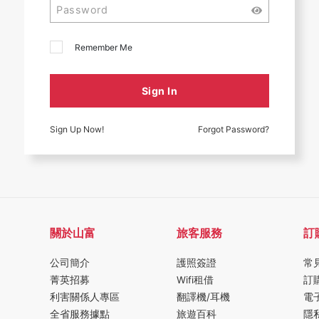
Remember Me
Sign In
Sign Up Now!
Forgot Password?
關於山富
旅客服務
訂
公司簡介
護照簽證
常
菁英招募
Wifi租借
訂
利害關係人專區
翻譯機/耳機
電
全省服務據點
旅遊百科
隱