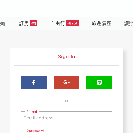
遊輪
訂房
自由行
旅遊講座
護
省!
機+酒
Sign In
or
E-mail
Password