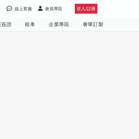
線上客服
會員專區
登入/註冊
照簽證
租車
企業專區
奢華訂製