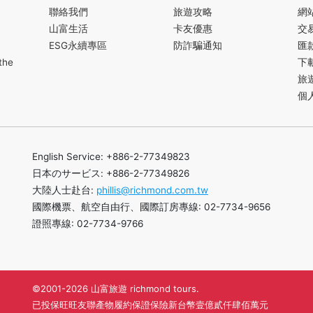
聯絡我們
旅遊攻略
網
山富生活
卡友優惠
交
ESG永續專區
防詐騙通知
匯
the
下
旅
個
English Service: +886-2-77349823
日本のサービス: +886-2-77349826
大陸人士赴台:
phillis@richmond.com.tw
國際機票、航空自由行、國際訂房專線: 02-7734-9656
證照專線: 02-7734-9766
©2001-2026 山富旅遊 richmond tours.
已投保旺旺友聯產物履約保證保險新台幣壹億貳仟肆佰萬元