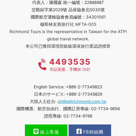
代表人：陳國森 統一編號：22888987
交觀綜字第2029號 品保協會北0030號
國際航空運輸協會會員編號：34301061
穆斯林友善旅行社 MFTA-005
Richmond Tours is the representative in Taiwan for the ATPI
global travel network.
本公司已獲得環境部銀級環保旅行業認證標章
4493535
市話直撥，手機加 (02)
English Service: +886-2-77349823
日本のサービス: +886-2-77349826
大陸人士赴台:
phillis@richmond.com.tw
國際機票、航空自由行、國際訂房專線: 02-7734-9656
證照專線: 02-7734-9766
線上客服
FB粉絲團