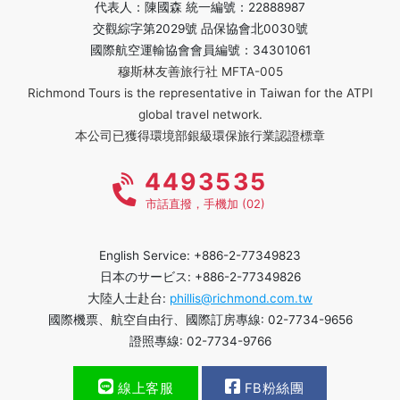
代表人：陳國森 統一編號：22888987
交觀綜字第2029號 品保協會北0030號
國際航空運輸協會會員編號：34301061
穆斯林友善旅行社 MFTA-005
Richmond Tours is the representative in Taiwan for the ATPI
global travel network.
本公司已獲得環境部銀級環保旅行業認證標章
4493535
市話直撥，手機加 (02)
English Service: +886-2-77349823
日本のサービス: +886-2-77349826
大陸人士赴台:
phillis@richmond.com.tw
國際機票、航空自由行、國際訂房專線: 02-7734-9656
證照專線: 02-7734-9766
線上客服
FB粉絲團