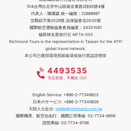
104台灣台北市中山區南京東路2段85號4樓
代表人：陳國森 統一編號：22888987
交觀綜字第2029號 品保協會北0030號
國際航空運輸協會會員編號：34301061
穆斯林友善旅行社 MFTA-005
Richmond Tours is the representative in Taiwan for the ATPI
global travel network.
本公司已獲得環境部銀級環保旅行業認證標章
4493535
市話直撥，手機加 (02)
English Service: +886-2-77349823
日本のサービス: +886-2-77349826
大陸人士赴台:
phillis@richmond.com.tw
國際機票、航空自由行、國際訂房專線: 02-7734-9656
證照專線: 02-7734-9766