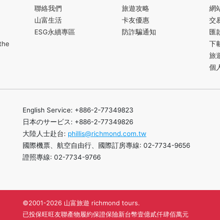
聯絡我們
旅遊攻略
網
山富生活
卡友優惠
交
ESG永續專區
防詐騙通知
匯
the
下
旅
個
English Service: +886-2-77349823
日本のサービス: +886-2-77349826
大陸人士赴台:
phillis@richmond.com.tw
國際機票、航空自由行、國際訂房專線: 02-7734-9656
證照專線: 02-7734-9766
©2001-2026 山富旅遊 richmond tours.
已投保旺旺友聯產物履約保證保險新台幣壹億貳仟肆佰萬元