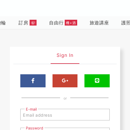
遊輪
訂房
自由行
旅遊講座
護
省!
機+酒
Sign In
or
E-mail
Password