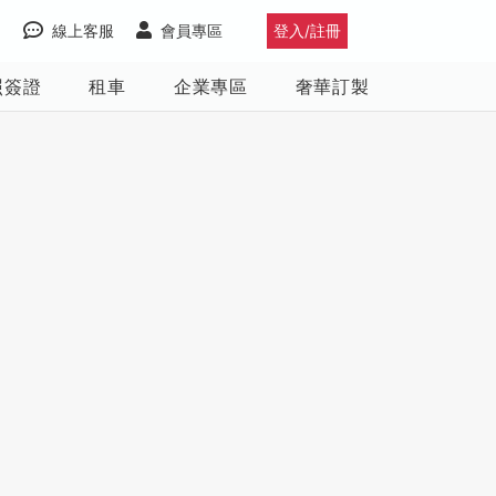
線上客服
會員專區
登入/註冊
照簽證
租車
企業專區
奢華訂製