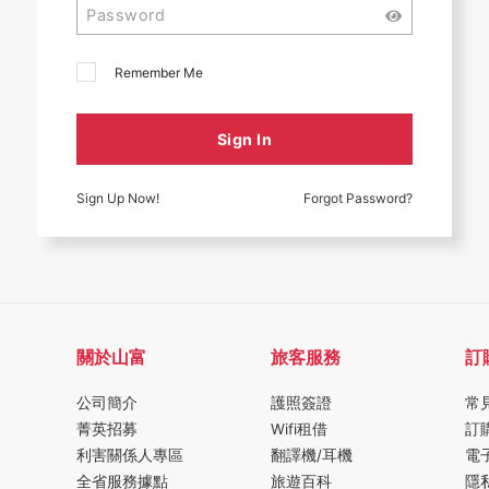
Remember Me
Sign In
Sign Up Now!
Forgot Password?
關於山富
旅客服務
訂
公司簡介
護照簽證
常
菁英招募
Wifi租借
訂
利害關係人專區
翻譯機/耳機
電
全省服務據點
旅遊百科
隱