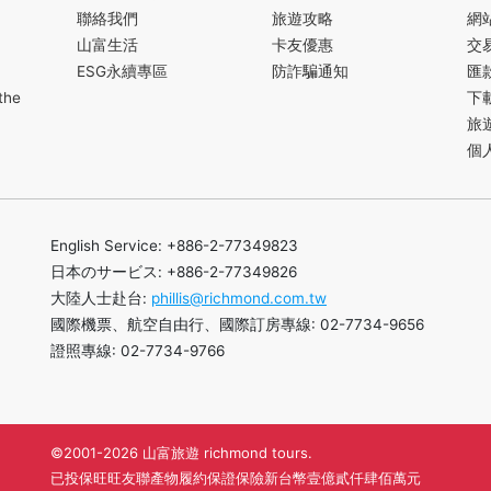
聯絡我們
旅遊攻略
網
山富生活
卡友優惠
交
ESG永續專區
防詐騙通知
匯
the
下
旅
個
English Service: +886-2-77349823
日本のサービス: +886-2-77349826
大陸人士赴台:
phillis@richmond.com.tw
國際機票、航空自由行、國際訂房專線: 02-7734-9656
證照專線: 02-7734-9766
©2001-2026 山富旅遊 richmond tours.
已投保旺旺友聯產物履約保證保險新台幣壹億貳仟肆佰萬元