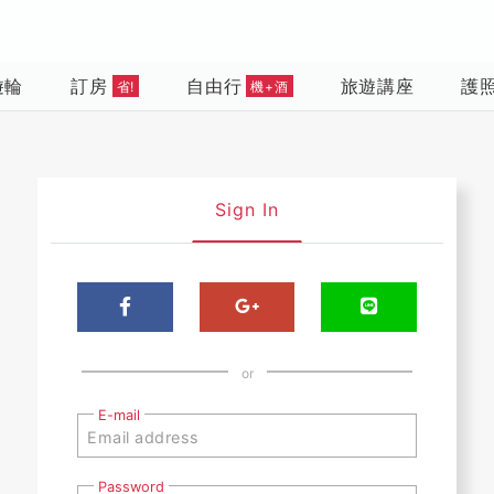
遊輪
訂房
自由行
旅遊講座
護
省!
機+酒
Sign In
or
E-mail
Password