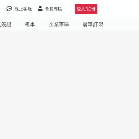
線上客服
會員專區
登入/註冊
照簽證
租車
企業專區
奢華訂製