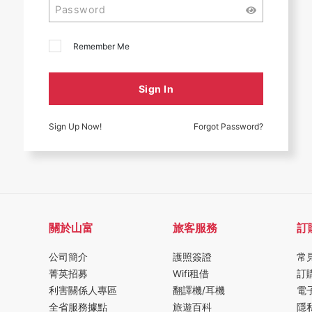
Remember Me
Sign In
Sign Up Now!
Forgot Password?
關於山富
旅客服務
訂
公司簡介
護照簽證
常
菁英招募
Wifi租借
訂
利害關係人專區
翻譯機/耳機
電
全省服務據點
旅遊百科
隱