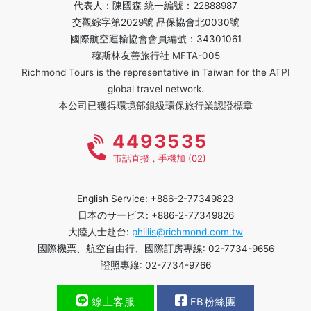
代表人：陳國森 統一編號：22888987
交觀綜字第2029號 品保協會北0030號
國際航空運輸協會會員編號：34301061
穆斯林友善旅行社 MFTA-005
Richmond Tours is the representative in Taiwan for the ATPI
global travel network.
本公司已獲得環境部銀級環保旅行業認證標章
4493535
市話直撥，手機加 (02)
English Service: +886-2-77349823
日本のサービス: +886-2-77349826
大陸人士赴台:
phillis@richmond.com.tw
國際機票、航空自由行、國際訂房專線: 02-7734-9656
證照專線: 02-7734-9766
線上客服
FB粉絲團