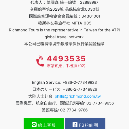
代表人：陳國森 統一編號：22888987
交觀綜字第2029號 品保協會北0030號
國際航空運輸協會會員編號：34301061
穆斯林友善旅行社 MFTA-005
Richmond Tours is the representative in Taiwan for the ATPI
global travel network.
本公司已獲得環境部銀級環保旅行業認證標章
4493535
市話直撥，手機加 (02)
English Service: +886-2-77349823
日本のサービス: +886-2-77349826
大陸人士赴台:
phillis@richmond.com.tw
國際機票、航空自由行、國際訂房專線: 02-7734-9656
證照專線: 02-7734-9766
線上客服
FB粉絲團