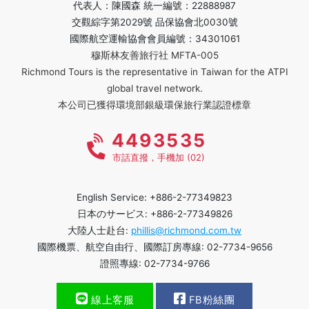
代表人：陳國森 統一編號：22888987
交觀綜字第2029號 品保協會北0030號
國際航空運輸協會會員編號：34301061
穆斯林友善旅行社 MFTA-005
Richmond Tours is the representative in Taiwan for the ATPI
global travel network.
本公司已獲得環境部銀級環保旅行業認證標章
4493535
市話直撥，手機加 (02)
English Service: +886-2-77349823
日本のサービス: +886-2-77349826
大陸人士赴台:
phillis@richmond.com.tw
國際機票、航空自由行、國際訂房專線: 02-7734-9656
證照專線: 02-7734-9766
線上客服
FB粉絲團