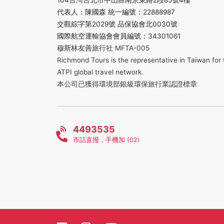
104台灣台北市中山區南京東路2段85號4樓
代表人：陳國森 統一編號：22888987
交觀綜字第2029號 品保協會北0030號
國際航空運輸協會會員編號：34301061
穆斯林友善旅行社 MFTA-005
Richmond Tours is the representative in Taiwan for 
ATPI global travel network.
本公司已獲得環境部銀級環保旅行業認證標章
4493535
市話直撥，手機加 (02)