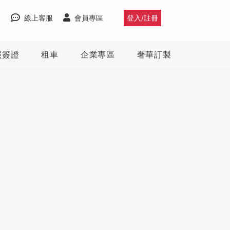
線上客服
會員專區
登入/註冊
照簽證
租車
企業專區
奢華訂製