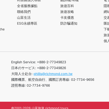
利害關係人專區
翻譯機/耳機
電
全省服務據點
旅遊百科
隱
聯絡我們
旅遊攻略
網
山富生活
卡友優惠
交
ESG永續專區
防詐騙通知
匯
the
下
旅
個
English Service: +886-2-77349823
日本のサービス: +886-2-77349826
大陸人士赴台:
phillis@richmond.com.tw
國際機票、航空自由行、國際訂房專線: 02-7734-9656
證照專線: 02-7734-9766
©2001-2026 山富旅遊 richmond tours.