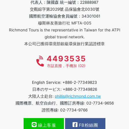
代表人：陳國森 統一編號：22888987
交觀綜字第2029號 品保協會北0030號
國際航空運輸協會會員編號：34301061
穆斯林友善旅行社 MFTA-005
Richmond Tours is the representative in Taiwan for the ATPI
global travel network.
本公司已獲得環境部銀級環保旅行業認證標章
4493535
市話直撥，手機加 (02)
English Service: +886-2-77349823
日本のサービス: +886-2-77349826
大陸人士赴台:
phillis@richmond.com.tw
國際機票、航空自由行、國際訂房專線: 02-7734-9656
證照專線: 02-7734-9766
線上客服
FB粉絲團